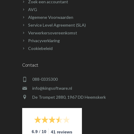
Zoek een accountant
AVG
Algemene Voorwaarden
Service Level Agreement (SLA)
Verwerkersovereenkomst
Privacyverklaring
Cookiebeleid
Contact
088-0335300
info@kingsoftware.nl
De Trompet 2880, 1967 DD Heemskerk
/
6.9
10
41 reviews