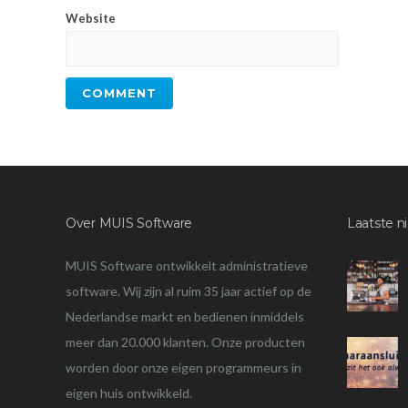
Website
Over MUIS Software
Laatste n
MUIS Software ontwikkelt administratieve
software. Wij zijn al ruim 35 jaar actief op de
Nederlandse markt en bedienen inmiddels
meer dan 20.000 klanten. Onze producten
worden door onze eigen programmeurs in
eigen huis ontwikkeld.