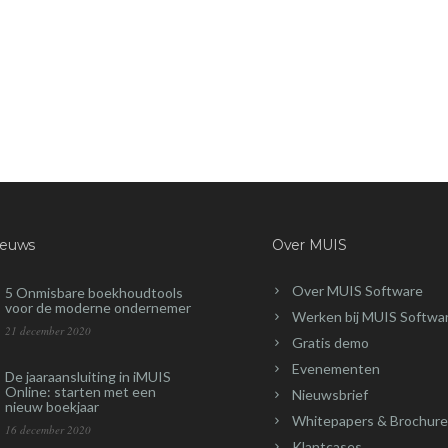
ieuws
Over MUIS
Over MUIS Software
5 Onmisbare boekhoudtools
voor de moderne ondernemer
Werken bij MUIS Softwa
21 december 2020
Gratis demo
Evenementen
De jaaraansluiting in iMUIS
Online: starten met een
Nieuwsbrief
nieuw boekjaar
Whitepapers & Brochure
16 december 2020
Klantcases