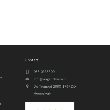
Contact
088-0335300
re
info@kingsoftware.nl
De Trompet 2880, 1967 DD
Heemskerk
s