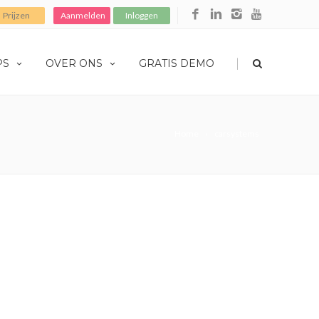
Prijzen
Aanmelden
Inloggen
|
PS
OVER ONS
GRATIS DEMO
Home
carsystems