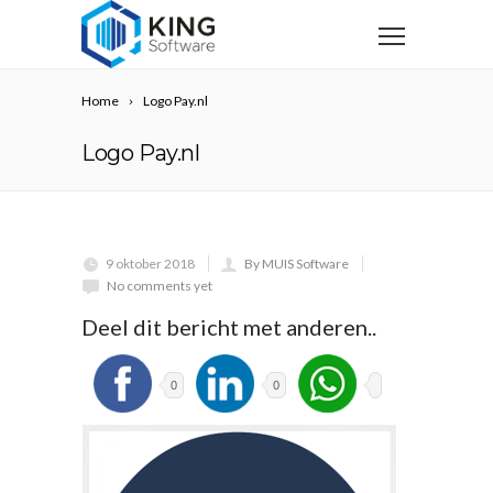
Home
Logo Pay.nl
Logo Pay.nl
9 oktober 2018
By MUIS Software
No comments yet
Deel dit bericht met anderen..
0
0