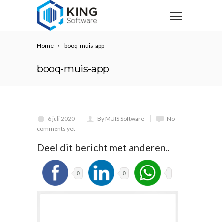
Home
booq-muis-app
booq-muis-app
6 juli 2020
By MUIS Software
No
comments yet
Deel dit bericht met anderen..
0
0