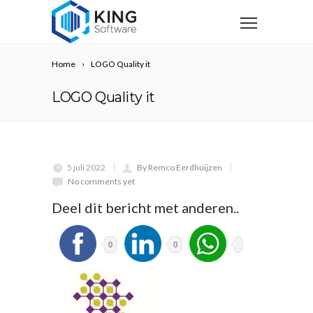
Home
LOGO Quality it
LOGO Quality it
5 juli 2022
By Remco Eerdhuijzen
No comments yet
Deel dit bericht met anderen..
0
0