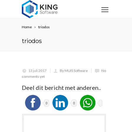
Home
triodos
triodos
13 juli 2017
By MUIS Software
No
comments yet
Deel dit bericht met anderen..
0
0