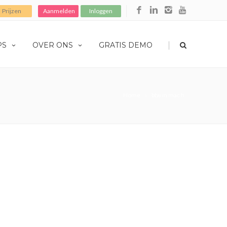
Prijzen
Aanmelden
Inloggen
|
PS
OVER ONS
GRATIS DEMO
Home
btw in mac h