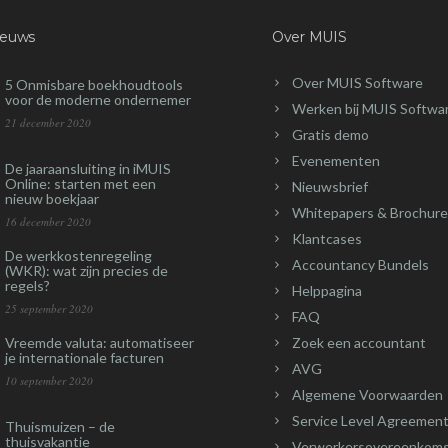
ieuws
Over MUIS
Over MUIS Software
5 Onmisbare boekhoudtools
voor de moderne ondernemer
Werken bij MUIS Softwa
21 december 2020
Gratis demo
Evenementen
De jaaraansluiting in iMUIS
Online: starten met een
Nieuwsbrief
nieuw boekjaar
Whitepapers & Brochure
16 december 2020
Klantcases
De werkkostenregeling
Accountancy Bundels
(WKR): wat zijn precies de
regels?
Helppagina
25 september 2020
FAQ
Vreemde valuta: automatiseer
Zoek een accountant
je internationale facturen
AVG
10 september 2020
Algemene Voorwaarden
Service Level Agreement
Thuismuizen – de
thuisvakantie
Verwerkersovereenkom