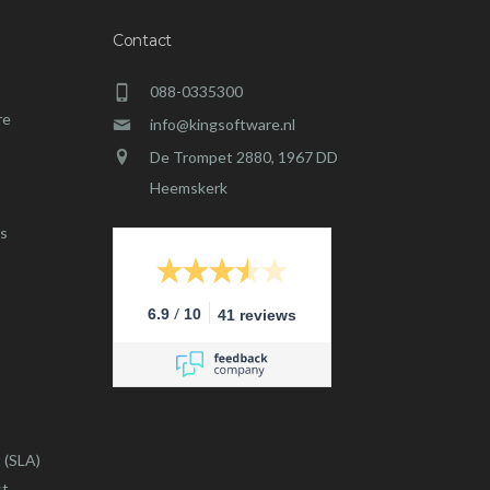
Contact
088-0335300
re
info@kingsoftware.nl
De Trompet 2880, 1967 DD
Heemskerk
s
/
6.9
10
41 reviews
 (SLA)
st