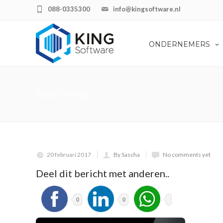
088-0335300
info@kingsoftware.nl
ONDERNEMERS
btw in mac h
20 februari 2017
By Sascha
No comments yet
Deel dit bericht met anderen..
0
0