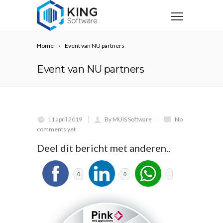
Home
Event van NU partners
Event van NU partners
11 april 2019
By MUIS Software
No
comments yet
Deel dit bericht met anderen..
0
0