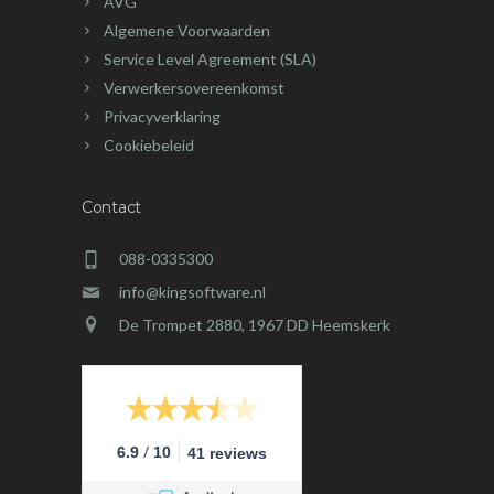
AVG
Algemene Voorwaarden
Service Level Agreement (SLA)
Verwerkersovereenkomst
Privacyverklaring
Cookiebeleid
Contact
088-0335300
info@kingsoftware.nl
De Trompet 2880, 1967 DD Heemskerk
/
6.9
10
41 reviews