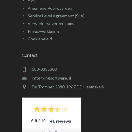
AVG
Algemene Voorwaarden
Service Level Agreement (SLA)
Verwerkersovereenkomst
Privacyverklaring
Cookiebeleid
Contact
088-0335300
info@kingsoftware.nl
De Trompet 2880, 1967 DD Heemskerk
/
6.9
10
41 reviews