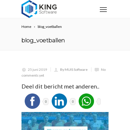
Home
blog_voetballen
blog_voetballen
25 juni 2019
By MUIS Software
No
comments yet
Deel dit bericht met anderen..
0
0