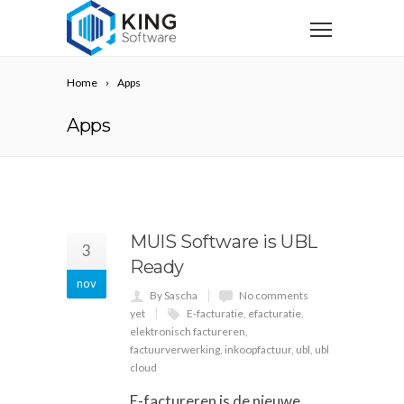
Home
Apps
Apps
MUIS Software is UBL
3
Ready
nov
By Sascha
No comments
yet
E-facturatie
,
efacturatie
,
elektronisch factureren
,
factuurverwerking
,
inkoopfactuur
,
ubl
,
ubl
cloud
E-factureren is de nieuwe