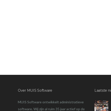
Over MUIS Software
Laatste n
MUIS Software ontwikkelt administratieve
software. Wij zijn al ruim 35 jaar actief op de