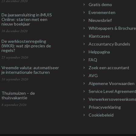
21 december 2020
Gratis demo
Evenementen
De jaaraansluiting in iMUIS
Online: starten met een
Nieuwsbrief
nieuw boekjaar
Whitepapers & Brochure
16 december 2020
Klantcases
De werkkostenregeling
Accountancy Bundels
(WKR): wat zijn precies de
regels?
Helppagina
25 september 2020
FAQ
Vreemde valuta: automatiseer
Zoek een accountant
je internationale facturen
AVG
10 september 2020
Algemene Voorwaarden
Service Level Agreement
Thuismuizen – de
thuisvakantie
Verwerkersovereenkom
8 september 2020
Privacyverklaring
Cookiebeleid