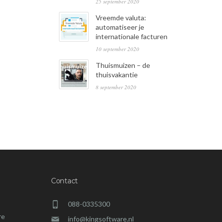
25 september 2020
Vreemde valuta:
automatiseer je
internationale facturen
10 september 2020
Thuismuizen – de
thuisvakantie
8 september 2020
Contact
088-0335300
re
info@kingsoftware.nl