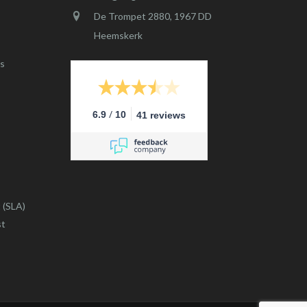
De Trompet 2880, 1967 DD
Heemskerk
s
/
6.9
10
41 reviews
 (SLA)
st