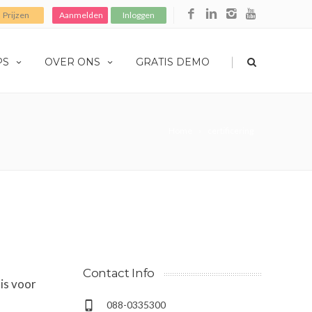
Prijzen
Aanmelden
Inloggen
|
PS
OVER ONS
GRATIS DEMO
Home
certificering
Contact Info
is voor
088-0335300