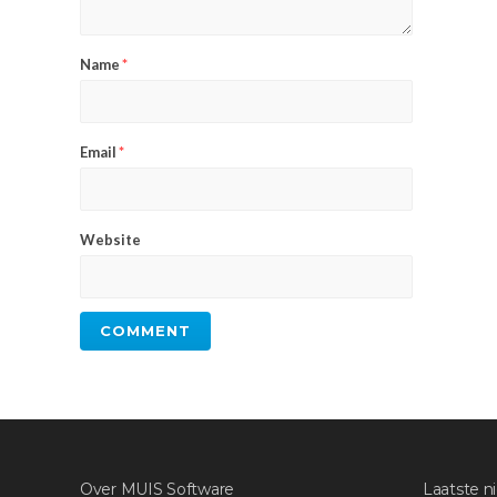
Name
*
Email
*
Website
Over MUIS Software
Laatste n