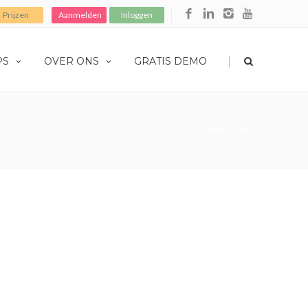
Prijzen
Aanmelden
Inloggen
|
PS
OVER ONS
GRATIS DEMO
Home
ing