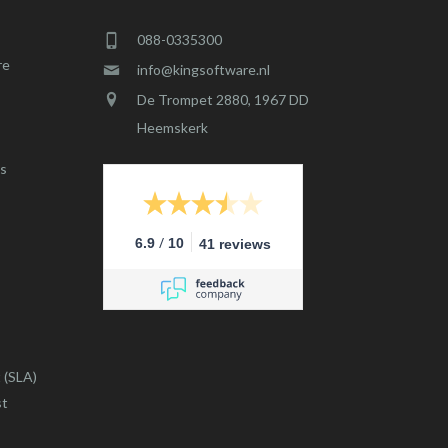
088-0335300
re
info@kingsoftware.nl
De Trompet 2880, 1967 DD
Heemskerk
s
/
6.9
10
41 reviews
 (SLA)
st