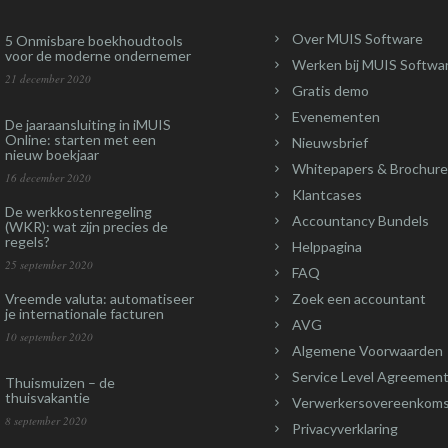
Over MUIS Software
5 Onmisbare boekhoudtools
voor de moderne ondernemer
Werken bij MUIS Softwa
21 december 2020
Gratis demo
Evenementen
De jaaraansluiting in iMUIS
Online: starten met een
Nieuwsbrief
nieuw boekjaar
Whitepapers & Brochure
16 december 2020
Klantcases
De werkkostenregeling
Accountancy Bundels
(WKR): wat zijn precies de
regels?
Helppagina
25 september 2020
FAQ
Vreemde valuta: automatiseer
Zoek een accountant
je internationale facturen
AVG
10 september 2020
Algemene Voorwaarden
Service Level Agreement
Thuismuizen – de
thuisvakantie
Verwerkersovereenkom
8 september 2020
Privacyverklaring