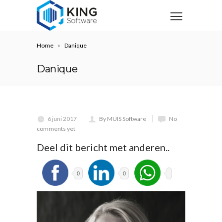
Home
Danique
Danique
6 juni 2017
By MUIS Software
No
comments yet
Deel dit bericht met anderen..
0
0