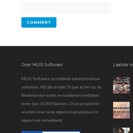
Over MUIS Software
Laatste n
MUIS Software ontwikkelt administratieve
software. Wij zijn al ruim 35 jaar actief op de
Nederlandse markt en bedienen inmiddels
meer dan 20.000 klanten. Onze producten
worden door onze eigen programmeurs in
eigen huis ontwikkeld.