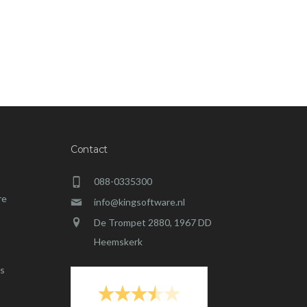
Contact
088-0335300
re
info@kingsoftware.nl
De Trompet 2880, 1967 DD
Heemskerk
s