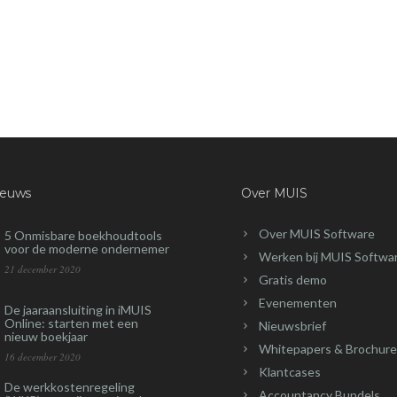
ieuws
Over MUIS
Over MUIS Software
5 Onmisbare boekhoudtools
voor de moderne ondernemer
Werken bij MUIS Softwa
21 december 2020
Gratis demo
Evenementen
De jaaraansluiting in iMUIS
Online: starten met een
Nieuwsbrief
nieuw boekjaar
Whitepapers & Brochure
16 december 2020
Klantcases
De werkkostenregeling
Accountancy Bundels