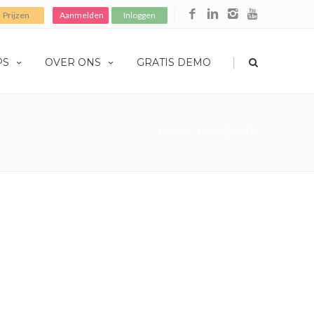
Prijzen
Aanmelden
Inloggen
|
PS
OVER ONS
GRATIS DEMO
Home
Foto Jojanneke