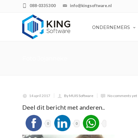
088-0335300
info@kingsoftware.nl
ONDERNEMERS
Foto Jojanneke
14 april 2017
By MUIS Software
No comments yet
Deel dit bericht met anderen..
0
0