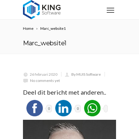
Home
Marc_website1
Marc_website1
26 februari 2020
By MUIS Software
No comments yet
Deel dit bericht met anderen..
0
0