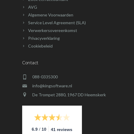
AVG
Algemene Voorwaarden
Service Level Agreement (SLA)
Verwerkersovereenkomst
Privacyverklaring
Cookiebeleid
Contact
088-0335300
info@kingsoftware.nl
De Trompet 2880, 1967 DD Heemskerk
/
6.9
10
41 reviews