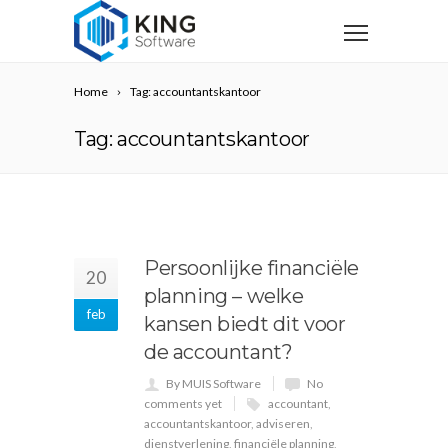
Home
Tag: accountantskantoor
Tag: accountantskantoor
Persoonlijke financiële
20
planning – welke
feb
kansen biedt dit voor
de accountant?
By MUIS Software
No
comments yet
accountant
,
accountantskantoor
,
adviseren
,
dienstverlening
,
financiële planning
,