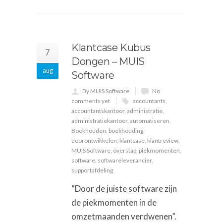
Klantcase Kubus
7
Dongen – MUIS
aug
Software
By MUIS Software
No
comments yet
accountants
,
accountantskantoor
,
administratie
,
administratiekantoor
,
automatiseren
,
Boekhouden
,
boekhouding
,
doorontwikkelen
,
klantcase
,
klantreview
,
MUIS Software
,
overstap
,
piekmomenten
,
software
,
softwareleverancier
,
supportafdeling
”Door de juiste software zijn
de piekmomenten in de
omzetmaanden verdwenen”.