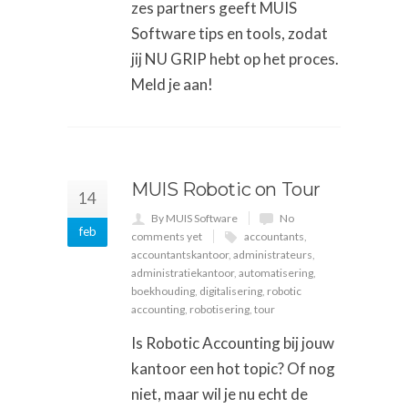
zes partners geeft MUIS
Software tips en tools, zodat
jij NU GRIP hebt op het proces.
Meld je aan!
MUIS Robotic on Tour
14
By MUIS Software
No
feb
comments yet
accountants
,
accountantskantoor
,
administrateurs
,
administratiekantoor
,
automatisering
,
boekhouding
,
digitalisering
,
robotic
accounting
,
robotisering
,
tour
Is Robotic Accounting bij jouw
kantoor een hot topic? Of nog
niet, maar wil je nu echt de