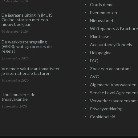
21 december 2020
Gratis demo
Evenementen
De jaaraansluiting in iMUIS
Online: starten met een
Nieuwsbrief
nieuw boekjaar
Whitepapers & Brochure
16 december 2020
Klantcases
De werkkostenregeling
Accountancy Bundels
(WKR): wat zijn precies de
regels?
Helppagina
25 september 2020
FAQ
Vreemde valuta: automatiseer
Zoek een accountant
je internationale facturen
AVG
10 september 2020
Algemene Voorwaarden
Service Level Agreement
Thuismuizen – de
thuisvakantie
Verwerkersovereenkom
8 september 2020
Privacyverklaring
Cookiebeleid