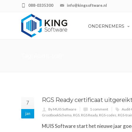
088-0335300
info@kingsoftware.nl
ONDERNEMERS
Tag: Audit-trail
RGS Ready certificaat uitgerei
7
By MUIS Software
1 comment
Audit-t
jan
GrootboekSchema
,
RGS
,
RGS Ready
,
RGS-codes
,
RGS-trai
MUIS Software start het nieuwe jaar goed