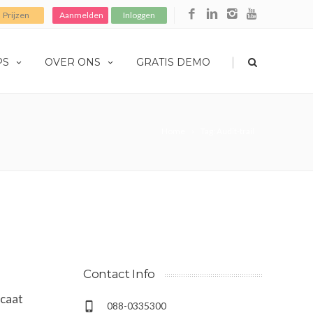
Prijzen
Aanmelden
Inloggen
|
PS
OVER ONS
GRATIS DEMO
Home
Tag: Audit-trail
Contact Info
icaat
088-0335300