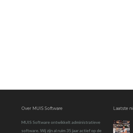
Over MUIS Software
Laatste n
MUIS Software ontwikkelt administratieve
software. Wij zijn al ruim 35 jaar actief op de