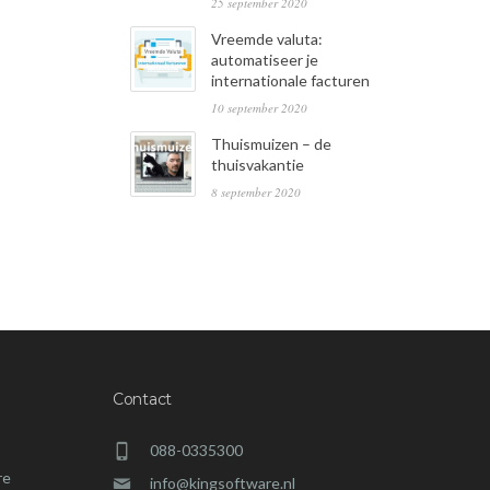
25 september 2020
Vreemde valuta:
automatiseer je
internationale facturen
10 september 2020
Thuismuizen – de
thuisvakantie
8 september 2020
Contact
088-0335300
re
info@kingsoftware.nl