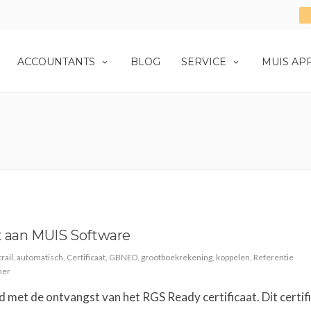
ACCOUNTANTS
BLOG
SERVICE
MUIS AP
kt aan MUIS Software
rail
,
automatisch
,
Certificaat
,
GBNED
,
grootboekrekening
,
koppelen
,
Referentie
ner
 met de ontvangst van het RGS Ready certificaat. Dit certif