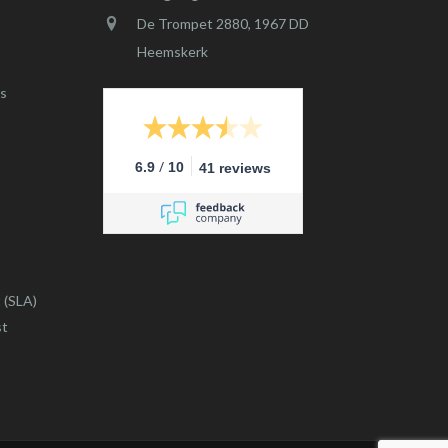
De Trompet 2880, 1967 DD
Heemskerk
s
/
6.9
10
41 reviews
 (SLA)
st