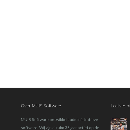
Over MUIS Software
Laatste n
MUIS Software ontwikkelt administratieve
software. Wij zijn al ruim 35 jaar actief op de