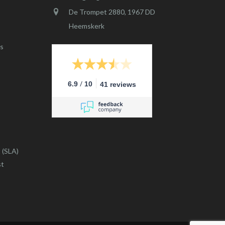
De Trompet 2880, 1967 DD
Heemskerk
s
/
6.9
10
41 reviews
 (SLA)
st