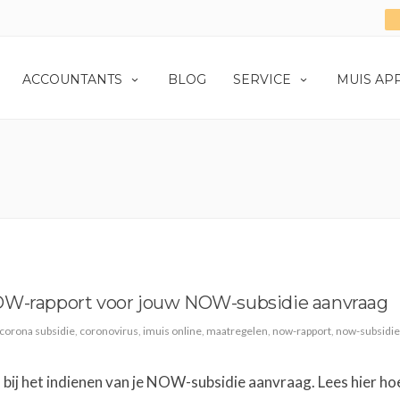
ACCOUNTANTS
BLOG
SERVICE
MUIS AP
OW-rapport voor jouw NOW-subsidie aanvraag
corona subsidie
,
coronovirus
,
imuis online
,
maatregelen
,
now-rapport
,
now-subsidie
ij het indienen van je NOW-subsidie aanvraag. Lees hier hoe