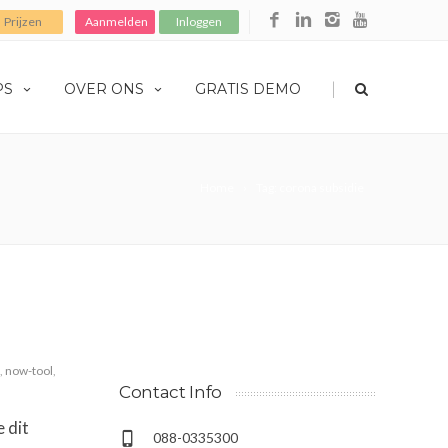
Prijzen
Aanmelden
Inloggen
|
PS
OVER ONS
GRATIS DEMO
Home
Tag: corona subsidie
,
now-tool
,
Contact Info
 dit
088-0335300