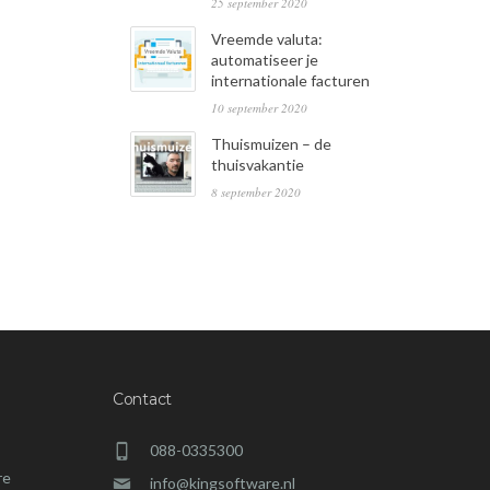
25 september 2020
Vreemde valuta:
automatiseer je
internationale facturen
10 september 2020
Thuismuizen – de
thuisvakantie
8 september 2020
Contact
088-0335300
re
info@kingsoftware.nl