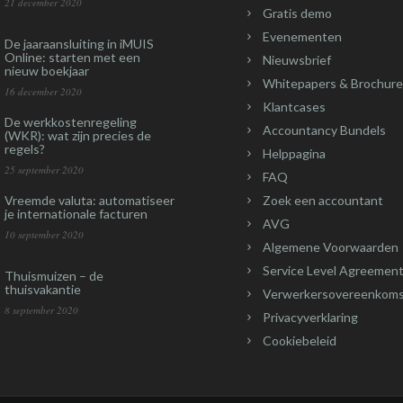
21 december 2020
Gratis demo
Evenementen
De jaaraansluiting in iMUIS
Online: starten met een
Nieuwsbrief
nieuw boekjaar
Whitepapers & Brochure
16 december 2020
Klantcases
De werkkostenregeling
Accountancy Bundels
(WKR): wat zijn precies de
regels?
Helppagina
25 september 2020
FAQ
Vreemde valuta: automatiseer
Zoek een accountant
je internationale facturen
AVG
10 september 2020
Algemene Voorwaarden
Service Level Agreement
Thuismuizen – de
thuisvakantie
Verwerkersovereenkom
8 september 2020
Privacyverklaring
Cookiebeleid