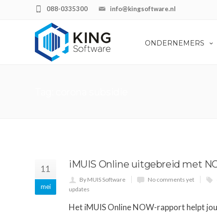
088-0335300
info@kingsoftware.nl
ONDERNEMERS
Tag: corona subsidie
iMUIS Online uitgebreid met N
11
By MUIS Software
No comments yet
mei
updates
Het iMUIS Online NOW-rapport helpt jou b