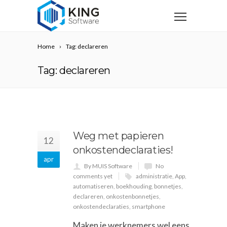
Home
Tag: declareren
Tag: declareren
Weg met papieren
12
onkostendeclaraties!
apr
By MUIS Software
No
comments yet
administratie
,
App
,
automatiseren
,
boekhouding
,
bonnetjes
,
declareren
,
onkostenbonnetjes
,
onkostendeclaraties
,
smartphone
Maken je werknemers wel eens