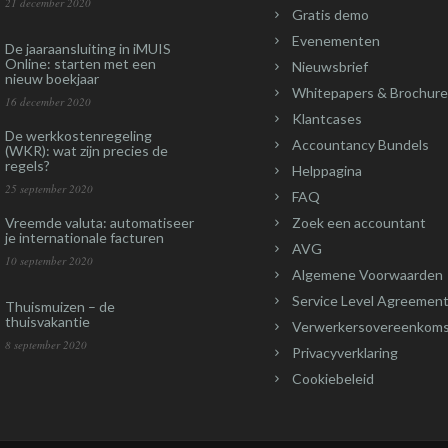
21 december 2020
Gratis demo
Evenementen
De jaaraansluiting in iMUIS
Online: starten met een
Nieuwsbrief
nieuw boekjaar
Whitepapers & Brochure
16 december 2020
Klantcases
De werkkostenregeling
Accountancy Bundels
(WKR): wat zijn precies de
regels?
Helppagina
25 september 2020
FAQ
Vreemde valuta: automatiseer
Zoek een accountant
je internationale facturen
AVG
10 september 2020
Algemene Voorwaarden
Service Level Agreement
Thuismuizen – de
thuisvakantie
Verwerkersovereenkom
8 september 2020
Privacyverklaring
Cookiebeleid