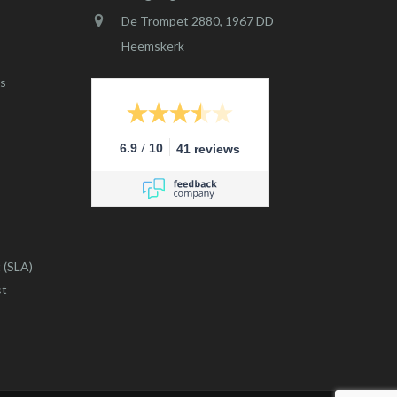
De Trompet 2880, 1967 DD
Heemskerk
s
/
6.9
10
41 reviews
 (SLA)
st