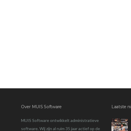
Over MUIS Software
Laatste n
MUIS Software ontwikkelt administratieve
software. Wij zijn al ruim 35 jaar actief op de