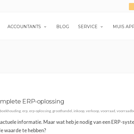
ACCOUNTANTS
BLOG
SERVICE
MUIS AP
complete ERP-oplossing
boekhouding
,
erp
,
erp-oplossing
,
groothandel
,
inkoop
,
verkoop
,
voorraad
,
voorraadb
 actuele informatie. Maar wat heb je nodig van een ERP-sys
e waarde te hebben?