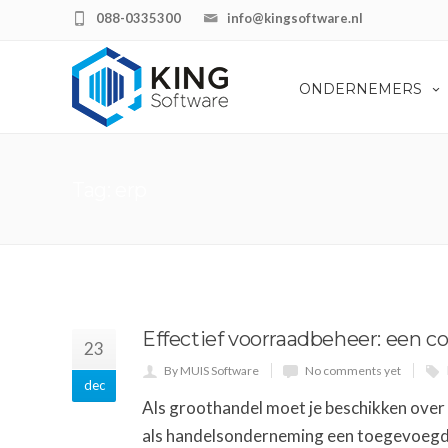
088-0335300
info@kingsoftware.nl
ONDERNEMERS
Tag: erp
Effectief voorraadbeheer: een 
23
By MUIS Software
No comments yet
dec
Als groothandel moet je beschikken over
als handelsonderneming een toegevoegd