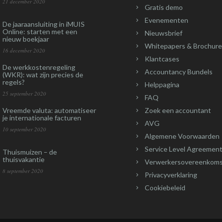
21 december 2020
Gratis demo
Evenementen
De jaaraansluiting in iMUIS
Online: starten met een
Nieuwsbrief
nieuw boekjaar
Whitepapers & Brochure
16 december 2020
Klantcases
De werkkostenregeling
Accountancy Bundels
(WKR): wat zijn precies de
regels?
Helppagina
25 september 2020
FAQ
Vreemde valuta: automatiseer
Zoek een accountant
je internationale facturen
AVG
10 september 2020
Algemene Voorwaarden
Service Level Agreement
Thuismuizen – de
thuisvakantie
Verwerkersovereenkom
8 september 2020
Privacyverklaring
Cookiebeleid