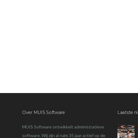
Over MUIS Software
Laatste n
MUIS Software ontwikkelt administratieve
software. Wij zijn al ruim 35 jaar actief op de