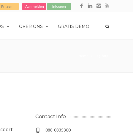
Prijzen
Aanmelden
Inloggen
|
PS
OVER ONS
GRATIS DEMO
Home
Tag: http
Contact Info
scoort
088-0335300