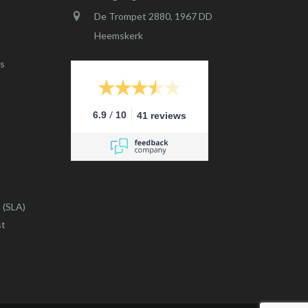
De Trompet 2880, 1967 DD
Heemskerk
s
/
6.9
10
41 reviews
 (SLA)
st