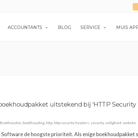
ACCOUNTANTS
BLOG
SERVICE
MUIS AP
 boekhoudpakket uitstekend bij ‘HTTP Security
Boekhouden
,
boekhouding
,
http
,
http security headers
,
security
,
veiligheid
,
website
 Software de hoogste prioriteit. Als enige boekhoudpakket 