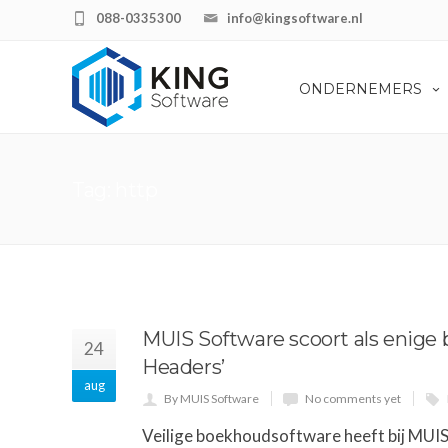
088-0335300
info@kingsoftware.nl
ONDERNEMERS
Tag: http
MUIS Software scoort als enige
24
Headers’
aug
By MUIS Software
No comments yet
Veilige boekhoudsoftware heeft bij MUIS