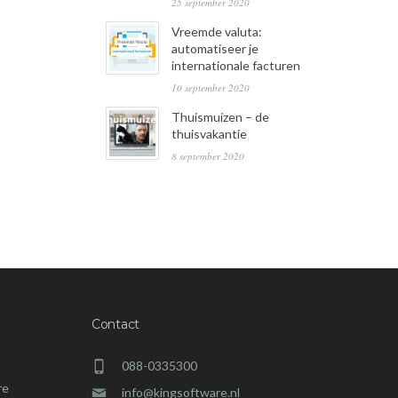
25 september 2020
Vreemde valuta:
automatiseer je
internationale facturen
10 september 2020
Thuismuizen – de
thuisvakantie
8 september 2020
Contact
088-0335300
re
info@kingsoftware.nl