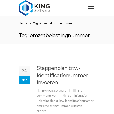
Home
Tag: omzetbelastingnummer
Tag: omzetbelastingnummer
Stappenplan btw-
24
identificatienummer
dec
invoeren
By MUIS Software
No
comments yet
administratie
,
Belastingdienst
,
btw-identificatienummer
,
omzetbelastingnummer
,
wijzigen
,
zzp'ers