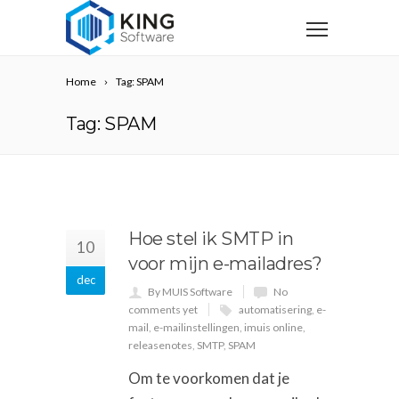
Home
Tag: SPAM
Tag: SPAM
Hoe stel ik SMTP in
10
voor mijn e-mailadres?
dec
By MUIS Software
No
comments yet
automatisering
,
e-
mail
,
e-mailinstellingen
,
imuis online
,
releasenotes
,
SMTP
,
SPAM
Om te voorkomen dat je