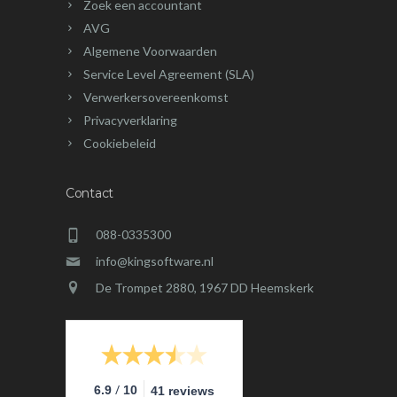
Zoek een accountant
AVG
Algemene Voorwaarden
Service Level Agreement (SLA)
Verwerkersovereenkomst
Privacyverklaring
Cookiebeleid
Contact
088-0335300
info@kingsoftware.nl
De Trompet 2880, 1967 DD Heemskerk
/
6.9
10
41 reviews