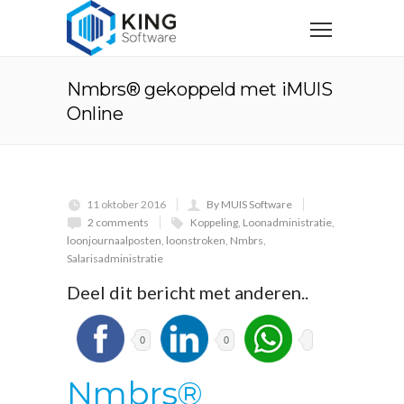
Nmbrs® gekoppeld met iMUIS
Online
11 oktober 2016
By MUIS Software
2 comments
Koppeling
,
Loonadministratie
,
loonjournaalposten
,
loonstroken
,
Nmbrs
,
Salarisadministratie
Deel dit bericht met anderen..
0
0
Nmbrs®