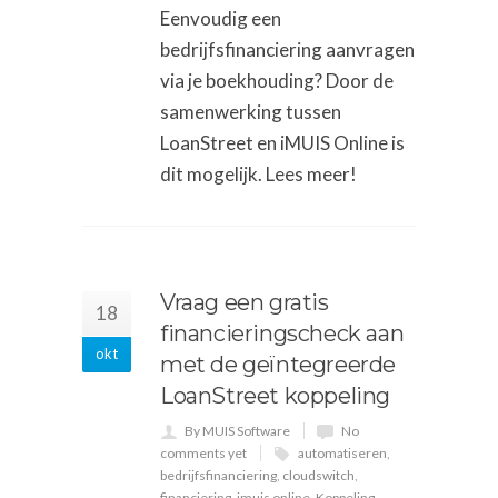
Eenvoudig een
bedrijfsfinanciering aanvragen
via je boekhouding? Door de
samenwerking tussen
LoanStreet en iMUIS Online is
dit mogelijk. Lees meer!
Vraag een gratis
18
financieringscheck aan
okt
met de geïntegreerde
LoanStreet koppeling
By MUIS Software
No
comments yet
automatiseren
,
bedrijfsfinanciering
,
cloudswitch
,
financiering
,
imuis online
,
Koppeling
,