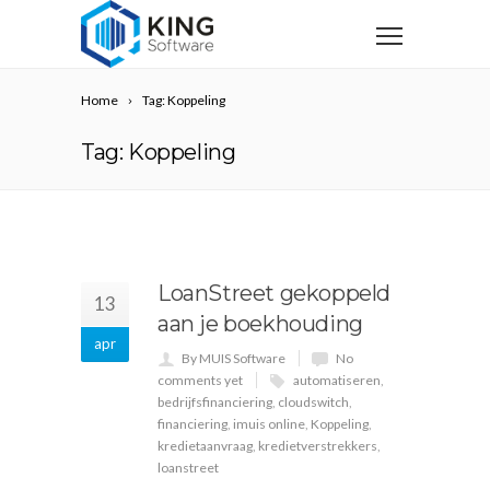
Home
Tag: Koppeling
Tag: Koppeling
LoanStreet gekoppeld
13
aan je boekhouding
apr
By MUIS Software
No
comments yet
automatiseren
,
bedrijfsfinanciering
,
cloudswitch
,
financiering
,
imuis online
,
Koppeling
,
kredietaanvraag
,
kredietverstrekkers
,
loanstreet