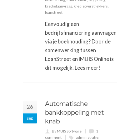
kredietaanvraag
,
kredietverstrekkers
,
loanstreet
Eenvoudig een
bedrijfsfinanciering aanvragen
via je boekhouding? Door de
samenwerking tussen
LoanStreet en iMUIS Online is
dit mogelijk. Lees meer!
Automatische
26
bankkoppeling met
sep
knab
By MUIS Software
1
comment
administratie
,