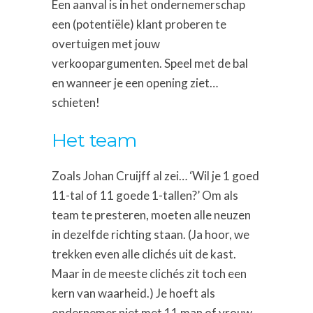
Een aanval is in het ondernemerschap
een (potentiële) klant proberen te
overtuigen met jouw
verkoopargumenten. Speel met de bal
en wanneer je een opening ziet…
schieten!
Het team
Zoals Johan Cruijff al zei… ‘Wil je 1 goed
11-tal of 11 goede 1-tallen?’ Om als
team te presteren, moeten alle neuzen
in dezelfde richting staan. (Ja hoor, we
trekken even alle clichés uit de kast.
Maar in de meeste clichés zit toch een
kern van waarheid.) Je hoeft als
ondernemer niet met 11 man of vrouw