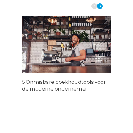
De ja
5 Onmisbare boekhoudtools voor
star
de moderne ondernemer