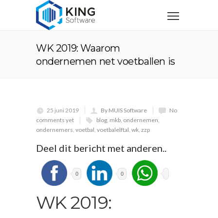
WK 2019: Waarom
ondernemen net voetballen is
25 juni 2019
By MUIS Software
No
comments yet
blog
,
mkb
,
ondernemen
,
ondernemers
,
voetbal
,
voetbalelftal
,
wk
,
zzp
Deel dit bericht met anderen..
0
0
WK 2019: