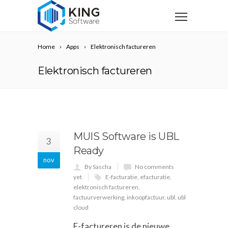
Home
Apps
Elektronisch factureren
Elektronisch factureren
MUIS Software is UBL
3
Ready
nov
By Sascha
No comments
yet
E-facturatie
,
efacturatie
,
elektronisch factureren
,
factuurverwerking
,
inkoopfactuur
,
ubl
,
ubl
cloud
E-factureren is de nieuwe