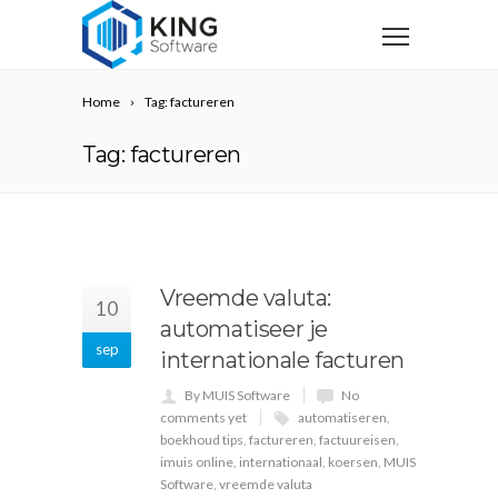
Home
Tag: factureren
Tag: factureren
Vreemde valuta:
10
automatiseer je
sep
internationale facturen
By MUIS Software
No
comments yet
automatiseren
,
boekhoud tips
,
factureren
,
factuureisen
,
imuis online
,
internationaal
,
koersen
,
MUIS
Software
,
vreemde valuta