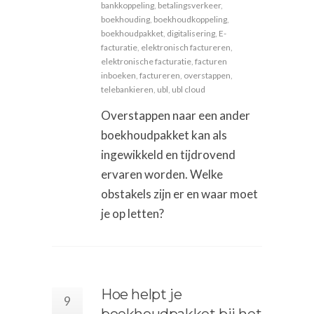
bankkoppeling
,
betalingsverkeer
,
boekhouding
,
boekhoudkoppeling
,
boekhoudpakket
,
digitalisering
,
E-
facturatie
,
elektronisch factureren
,
elektronische facturatie
,
facturen
inboeken
,
factureren
,
overstappen
,
telebankieren
,
ubl
,
ubl cloud
Overstappen naar een ander
boekhoudpakket kan als
ingewikkeld en tijdrovend
ervaren worden. Welke
obstakels zijn er en waar moet
je op letten?
Hoe helpt je
9