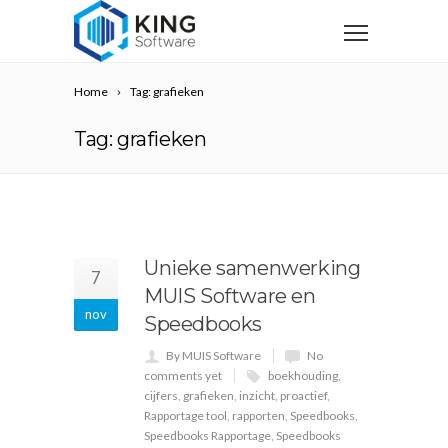
Home
Tag: grafieken
Tag: grafieken
Unieke samenwerking
7
MUIS Software en
nov
Speedbooks
By MUIS Software
No
comments yet
boekhouding
,
cijfers
,
grafieken
,
inzicht
,
proactief
,
Rapportage tool
,
rapporten
,
Speedbooks
,
Speedbooks Rapportage
,
Speedbooks