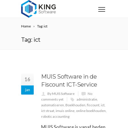
Home
Tag: ict
Tag: ict
MUIS Software in de
16
Fiscount ICT-Service
jan
By MUIS Software
No
comments yet
administratie
,
automatiseren
,
Boekhouden
,
fiscount
,
ict
,
ict straat
,
imuis online
,
online boekhouden
,
robotic accounting
MUIS Software is vanaf heden