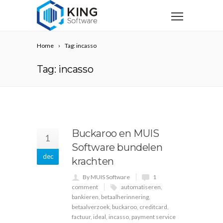
Home
Tag: incasso
Tag: incasso
Buckaroo en MUIS
1
Software bundelen
dec
krachten
By MUIS Software
1
comment
automatiseren
,
bankieren
,
betaalherinnering
,
betaalverzoek
,
buckaroo
,
creditcard
,
factuur
,
ideal
,
incasso
,
payment service