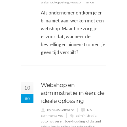
webshopkoppeling
,
woocommerce
Als ondernemer ontkom je er
bijna niet aan: werken met een
webshop. Maar hoe zorg je
ervoor dat, wanneer de
bestellingen binnenstromen, je
geen tijd verspilt?
Webshop en
10
administratie in één: de
jan
ideale oplossing
By MUIS Software
No
comments yet
administratie
,
automatiseren
,
boekhouding
,
clicks and
bricks
,
imuis online
,
kassakoppeling
,