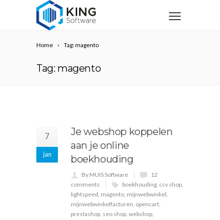
Home
Tag: magento
Tag: magento
Je webshop koppelen
7
aan je online
jan
boekhouding
By MUIS Software
12
comments
boekhouding
,
ccv shop
,
lightspeed
,
magento
,
mijnwebwinkel
,
mijnwebwinkelfacturen
,
opencart
,
prestashop
,
seo shop
,
webshop
,