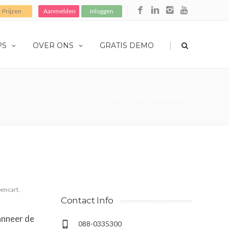
Prijzen
Aanmelden
Inloggen
|
PS
OVER ONS
GRATIS DEMO
Home
Tag: mijnwebwinkel
encart
,
Contact Info
anneer de
088-0335300