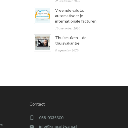
25 september 2020
Vreemde valuta:
automatiseer je
internationale facturen
10 september 2020
Thuismuizen – de
thuisvakantie
8 september 2020
Contact
088-0335300
re
info@kingsoftware.nl