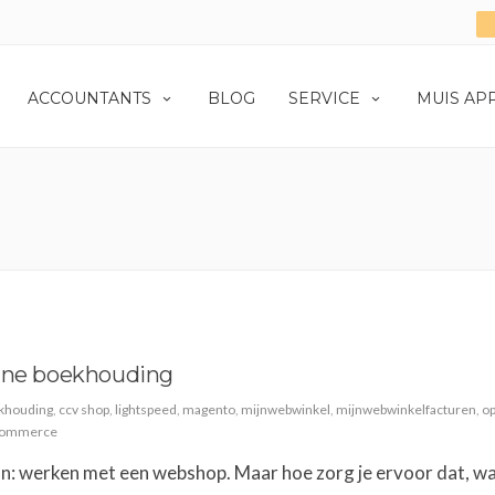
ACCOUNTANTS
BLOG
SERVICE
MUIS AP
line boekhouding
khouding
,
ccv shop
,
lightspeed
,
magento
,
mijnwebwinkel
,
mijnwebwinkelfacturen
,
op
ommerce
aan: werken met een webshop. Maar hoe zorg je ervoor dat, w