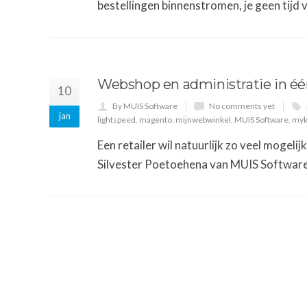
bestellingen binnenstromen, je geen tijd v
Webshop en administratie in één
10
By MUIS Software
No comments yet
jan
lightspeed
,
magento
,
mijnwebwinkel
,
MUIS Software
,
myk
Een retailer wil natuurlijk zo veel mogeli
Silvester Poetoehena van MUIS Software 