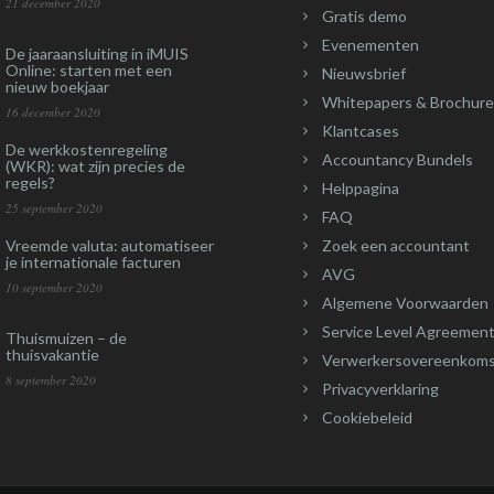
21 december 2020
Gratis demo
Evenementen
De jaaraansluiting in iMUIS
Online: starten met een
Nieuwsbrief
nieuw boekjaar
Whitepapers & Brochure
16 december 2020
Klantcases
De werkkostenregeling
Accountancy Bundels
(WKR): wat zijn precies de
regels?
Helppagina
25 september 2020
FAQ
Vreemde valuta: automatiseer
Zoek een accountant
je internationale facturen
AVG
10 september 2020
Algemene Voorwaarden
Service Level Agreement
Thuismuizen – de
thuisvakantie
Verwerkersovereenkom
8 september 2020
Privacyverklaring
Cookiebeleid