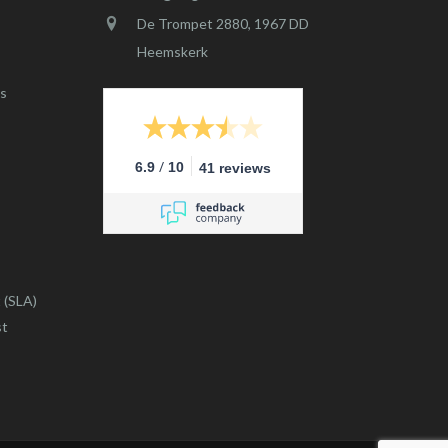
De Trompet 2880, 1967 DD
Heemskerk
s
/
6.9
10
41 reviews
 (SLA)
st