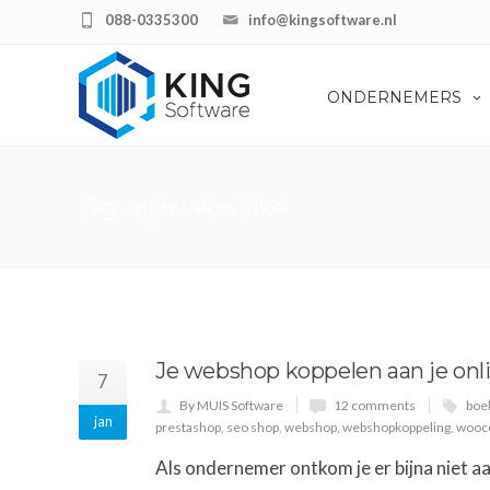
088-0335300
info@kingsoftware.nl
ONDERNEMERS
Tag: mijnwebwinkel
Je webshop koppelen aan je on
7
By MUIS Software
12 comments
boe
jan
prestashop
,
seo shop
,
webshop
,
webshopkoppeling
,
wooc
Als ondernemer ontkom je er bijna niet 