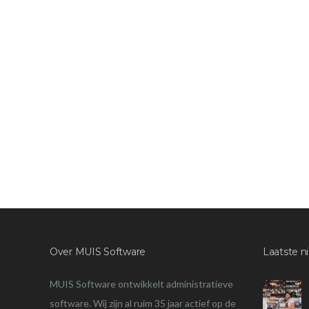
Over MUIS Software
Laatste n
MUIS Software ontwikkelt administratieve
software. Wij zijn al ruim 35 jaar actief op de