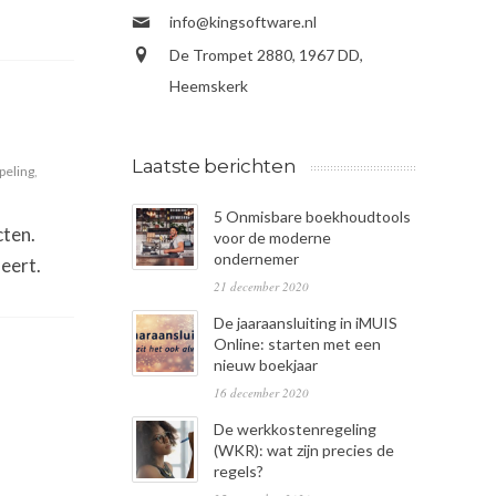
info@kingsoftware.nl
De Trompet 2880, 1967 DD,
Heemskerk
Laatste berichten
peling
,
5 Onmisbare boekhoudtools
cten.
voor de moderne
ondernemer
eert.
21 december 2020
De jaaraansluiting in iMUIS
Online: starten met een
nieuw boekjaar
16 december 2020
De werkkostenregeling
(WKR): wat zijn precies de
regels?