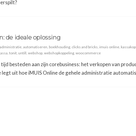
erspilt?
: de ideale oplossing
administratie
,
automatiseren
,
boekhouding
,
clicks and bricks
,
imuis online
,
kassakop
assa
,
tonit
,
untill
,
webshop
,
webshopkoppeling
,
woocommerce
jk tijd besteden aan zijn corebusiness: het verkopen van produ
legt uit hoe iMUIS Online de gehele administratie automatis