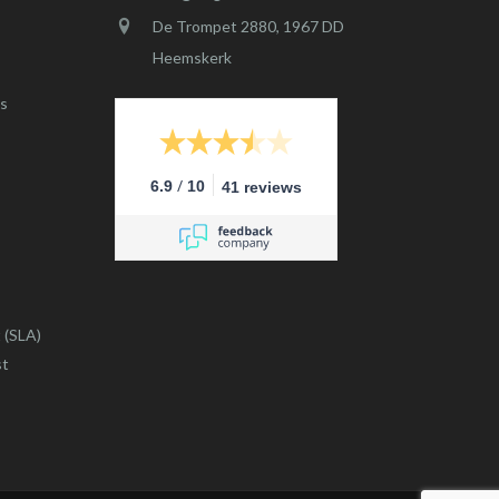
De Trompet 2880, 1967 DD
Heemskerk
s
/
6.9
10
41 reviews
 (SLA)
st