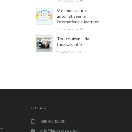
25 september 2020
Vreemde valuta:
automatiseer je
internationale facturen
10 september 2020
Thuismuizen – de
thuisvakantie
8 september 2020
Contact
088-0335300
re
info@kingsoftware.nl