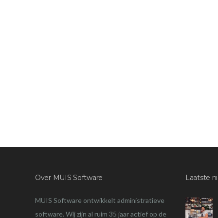
Over MUIS Software
Laatste n
MUIS Software ontwikkelt administratieve
software. Wij zijn al ruim 35 jaar actief op de