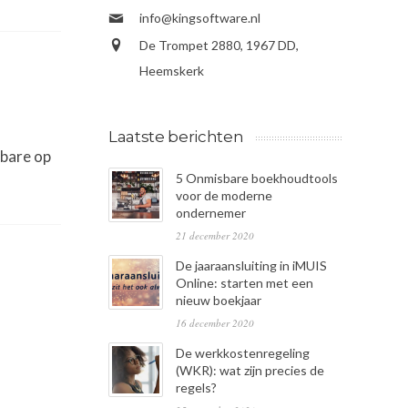
info@kingsoftware.nl
De Trompet 2880, 1967 DD,
Heemskerk
Laatste berichten
lbare op
5 Onmisbare boekhoudtools
voor de moderne
ondernemer
21 december 2020
De jaaraansluiting in iMUIS
Online: starten met een
nieuw boekjaar
16 december 2020
De werkkostenregeling
(WKR): wat zijn precies de
regels?