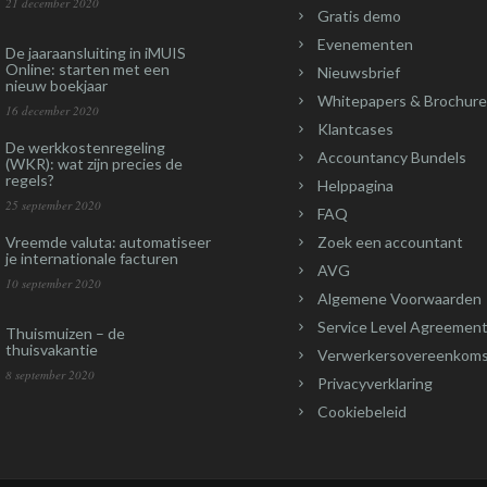
21 december 2020
Gratis demo
Evenementen
De jaaraansluiting in iMUIS
Online: starten met een
Nieuwsbrief
nieuw boekjaar
Whitepapers & Brochure
16 december 2020
Klantcases
De werkkostenregeling
Accountancy Bundels
(WKR): wat zijn precies de
regels?
Helppagina
25 september 2020
FAQ
Vreemde valuta: automatiseer
Zoek een accountant
je internationale facturen
AVG
10 september 2020
Algemene Voorwaarden
Service Level Agreement
Thuismuizen – de
thuisvakantie
Verwerkersovereenkom
8 september 2020
Privacyverklaring
Cookiebeleid