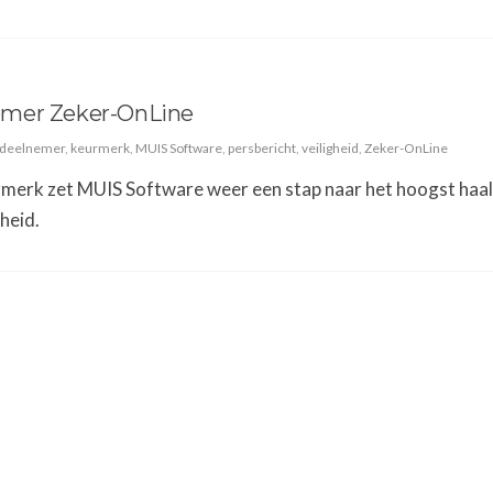
emer Zeker-OnLine
deelnemer
,
keurmerk
,
MUIS Software
,
persbericht
,
veiligheid
,
Zeker-OnLine
rmerk zet MUIS Software weer een stap naar het hoogst haa
heid.