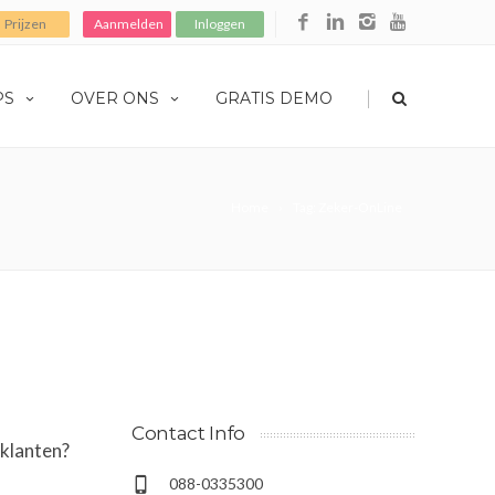
Prijzen
Aanmelden
Inloggen
|
PS
OVER ONS
GRATIS DEMO
Home
Tag: Zeker-OnLine
Contact Info
 klanten?
088-0335300