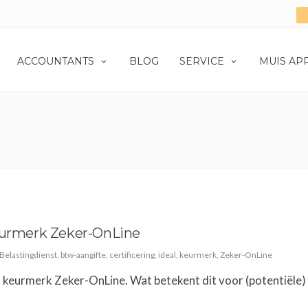
ACCOUNTANTS
BLOG
SERVICE
MUIS AP
eurmerk Zeker-OnLine
Belastingdienst
,
btw-aangifte
,
certificering
,
ideal
,
keurmerk
,
Zeker-OnLine
keurmerk Zeker-OnLine. Wat betekent dit voor (potentiële)