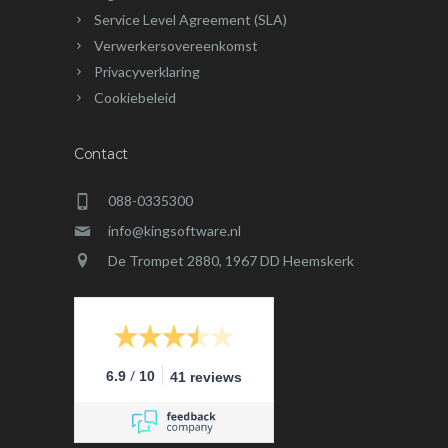
Service Level Agreement (SLA)
Verwerkersovereenkomst
Privacyverklaring
Cookiebeleid
Contact
088-0335300
info@kingsoftware.nl
De Trompet 2880, 1967 DD Heemskerk
/
6.9
10
41 reviews