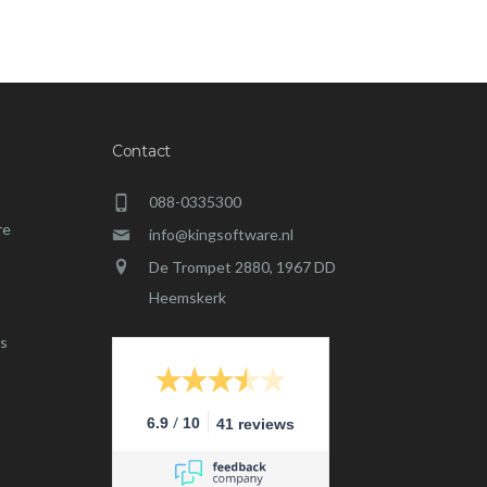
Contact
088-0335300
re
info@kingsoftware.nl
De Trompet 2880, 1967 DD
Heemskerk
s
/
6.9
10
41 reviews