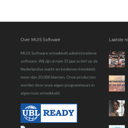
Over MUIS Software
Laatste n
MUIS Software ontwikkelt administratieve
software. Wij zijn al ruim 35 jaar actief op de
Nederlandse markt en bedienen inmiddels
meer dan 20.000 klanten. Onze producten
worden door onze eigen programmeurs in
eigen huis ontwikkeld.