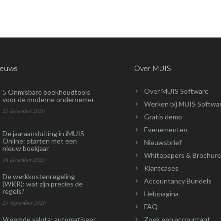
ieuws
Over MUIS
Over MUIS Software
5 Onmisbare boekhoudtools
voor de moderne ondernemer
Werken bij MUIS Softwa
21 december 2020
Gratis demo
Evenementen
De jaaraansluiting in iMUIS
Online: starten met een
Nieuwsbrief
nieuw boekjaar
Whitepapers & Brochure
16 december 2020
Klantcases
De werkkostenregeling
Accountancy Bundels
(WKR): wat zijn precies de
regels?
Helppagina
25 september 2020
FAQ
Vreemde valuta: automatiseer
Zoek een accountant