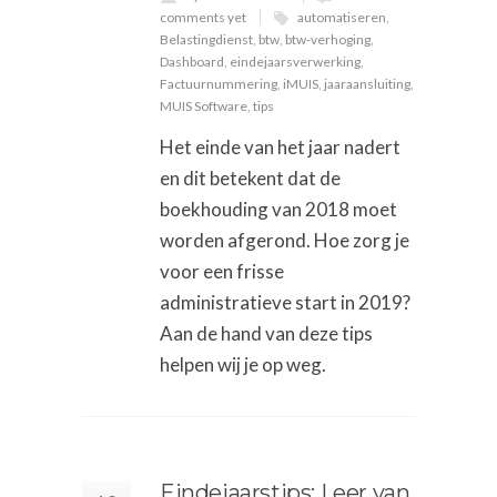
comments yet
automatiseren
,
Belastingdienst
,
btw
,
btw-verhoging
,
Dashboard
,
eindejaarsverwerking
,
Factuurnummering
,
iMUIS
,
jaaraansluiting
,
MUIS Software
,
tips
Het einde van het jaar nadert
en dit betekent dat de
boekhouding van 2018 moet
worden afgerond. Hoe zorg je
voor een frisse
administratieve start in 2019?
Aan de hand van deze tips
helpen wij je op weg.
Eindejaarstips: Leer van