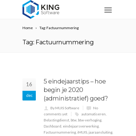
Home
Tag: Factuurnummering
Tag: Factuurnummering
5 eindejaarstips – hoe
16
begin je 2020
dec
(administratief) goed?
By MUIS Software
No
comments yet
automatiseren
,
Belastingdienst
,
btw
,
btw-verhoging
,
Dashboard
,
eindejaarsverwerking
,
Factuurnummering
,
iMUIS
,
jaaraansluiting
,