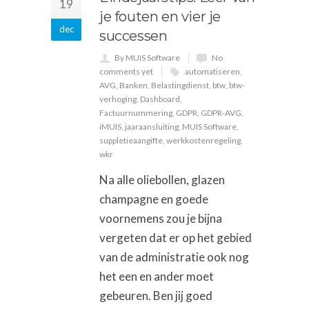
19
je fouten en vier je
dec
successen
By MUIS Software
No
comments yet
automatiseren
,
AVG
,
Banken
,
Belastingdienst
,
btw
,
btw-
verhoging
,
Dashboard
,
Factuurnummering
,
GDPR
,
GDPR-AVG
,
iMUIS
,
jaaraansluiting
,
MUIS Software
,
suppletieaangifte
,
werkkostenregeling
,
wkr
Na alle oliebollen, glazen
champagne en goede
voornemens zou je bijna
vergeten dat er op het gebied
van de administratie ook nog
het een en ander moet
gebeuren. Ben jij goed