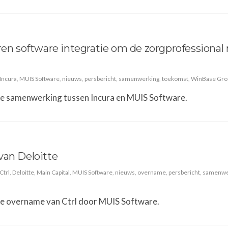
ren software integratie om de zorgprofessional
Incura
,
MUIS Software
,
nieuws
,
persbericht
,
samenwerking
,
toekomst
,
WinBase Gro
de samenwerking tussen Incura en MUIS Software.
van Deloitte
Ctrl
,
Deloitte
,
Main Capital
,
MUIS Software
,
nieuws
,
overname
,
persbericht
,
samenwe
de overname van Ctrl door MUIS Software.