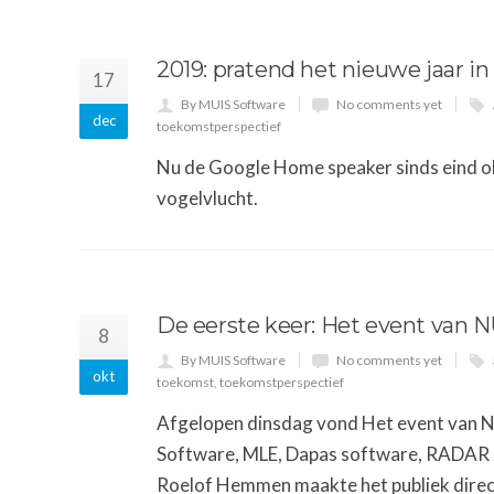
2019: pratend het nieuwe jaar in
17
By MUIS Software
No comments yet
dec
toekomstperspectief
Nu de Google Home speaker sinds eind ok
vogelvlucht.
De eerste keer: Het event van N
8
By MUIS Software
No comments yet
okt
toekomst
,
toekomstperspectief
Afgelopen dinsdag vond Het event van N
Software, MLE, Dapas software, RADAR s
Roelof Hemmen maakte het publiek direc