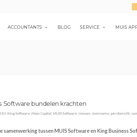
ACCOUNTANTS
BLOG
SERVICE
MUIS AP
s Software bundelen krachten
Ctrl
,
King Software
,
Main Capital
,
MUIS Software
,
nieuws
,
overname
,
persbericht
,
sa
 de samenwerking tussen MUIS Software en King Business So