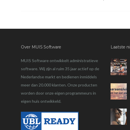
Over MUIS Software
Laatste n
MUIS Software ontwikkelt administratieve
software. Wij zijn al ruim 35 jaar actief op de
Nederlandse markt en bedienen inmiddels
meer dan 20.000 klanten. Onze producten
worden door onze eigen programmeurs in
eigen huis ontwikkeld.