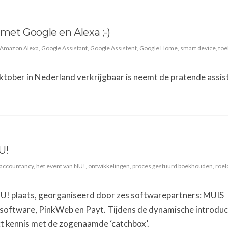
 met Google en Alexa ;-)
Amazon Alexa
,
Google Assistant
,
Google Assistent
,
Google Home
,
smart device
,
to
tober in Nederland verkrijgbaar is neemt de pratende assis
U!
accountancy
,
het event van NU!
,
ontwikkelingen
,
proces gestuurd boekhouden
,
roe
U! plaats, georganiseerd door zes softwarepartners: MUIS
oftware, PinkWeb en Payt. Tijdens de dynamische introduc
t kennis met de zogenaamde ‘catchbox’.