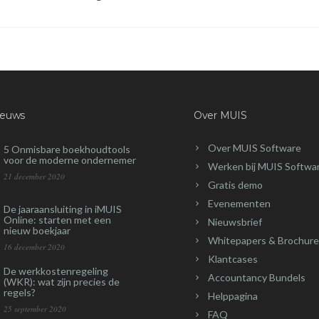
ieuws
Over MUIS
Over MUIS Software
5 Onmisbare boekhoudtools
voor de moderne ondernemer
Werken bij MUIS Softwa
21 december 2020
Gratis demo
Evenementen
De jaaraansluiting in iMUIS
Online: starten met een
Nieuwsbrief
nieuw boekjaar
Whitepapers & Brochure
16 december 2020
Klantcases
De werkkostenregeling
Accountancy Bundels
(WKR): wat zijn precies de
regels?
Helppagina
25 september 2020
FAQ