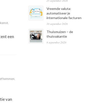
25 september 2020
Vreemde valuta:
automatiseer je
internationale facturen
ekomst
,
10 september 2020
Thuismuizen – de
tent een
thuisvakantie
8 september 2020
lof hemmen
,
tie van