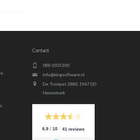
Contact
088-0335300
re
info@kingsoftware.nl
De Trompet 2880, 1967 DD
Heemskerk
s
/
6.9
10
41 reviews