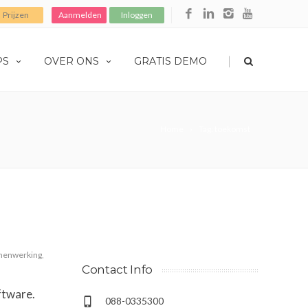
Prijzen
Aanmelden
Inloggen
|
PS
OVER ONS
GRATIS DEMO
Home
Tag: toekomst
menwerking
,
Contact Info
ftware.
088-0335300