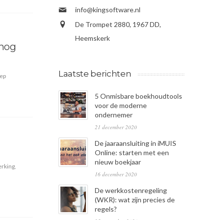
info@kingsoftware.nl
De Trompet 2880, 1967 DD,
Heemskerk
 nog
Laatste berichten
ep
5 Onmisbare boekhoudtools
voor de moderne
ondernemer
21 december 2020
De jaaraansluiting in iMUIS
Online: starten met een
nieuw boekjaar
rking
,
16 december 2020
De werkkostenregeling
(WKR): wat zijn precies de
regels?